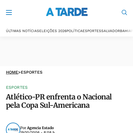
ÚLTIMAS NOTÍCIAS
ELEIÇÕES 2026
POLÍTICA
ESPORTES
SALVADOR
BAHIA
P
HOME
>
ESPORTES
ESPORTES
Atlético-PR enfrenta o Nacional
pela Copa Sul-Americana
Por
Agencia Estado
19/10/2006 - 8:08 h