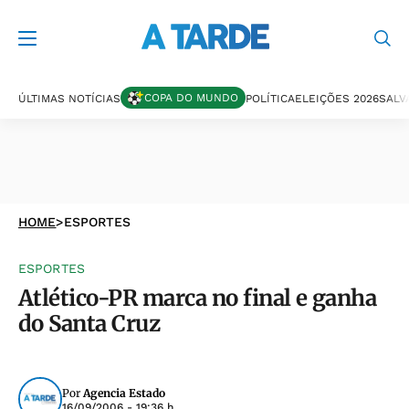
COPA DO MUNDO
ÚLTIMAS NOTÍCIAS
POLÍTICA
ELEIÇÕES 2026
SALV
HOME
>
ESPORTES
ESPORTES
Atlético-PR marca no final e ganha
do Santa Cruz
Por
Agencia Estado
16/09/2006 - 19:36 h