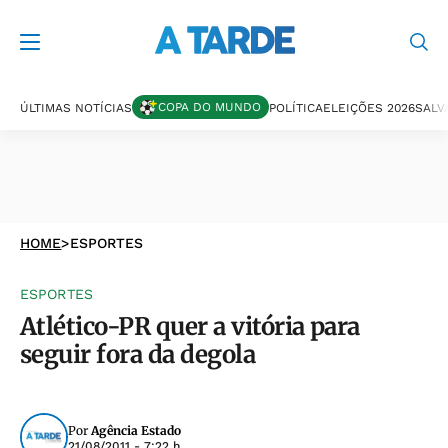
COPA DO MUNDO
ÚLTIMAS NOTÍCIAS
POLÍTICA
ELEIÇÕES 2026
SALV
HOME
>
ESPORTES
ESPORTES
Atlético-PR quer a vitória para
seguir fora da degola
Por
Agência Estado
21/08/2011 - 7:22 h