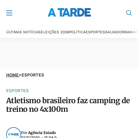
ÚLTIMAS NOTÍCIAS
ELEIÇÕES 2026
POLÍTICA
ESPORTES
SALVADOR
BAHIA
P
HOME
>
ESPORTES
ESPORTES
Atletismo brasileiro faz camping de
treino no 4x100m
Por
Agência Estado
01/11/2010 - 15:54 h