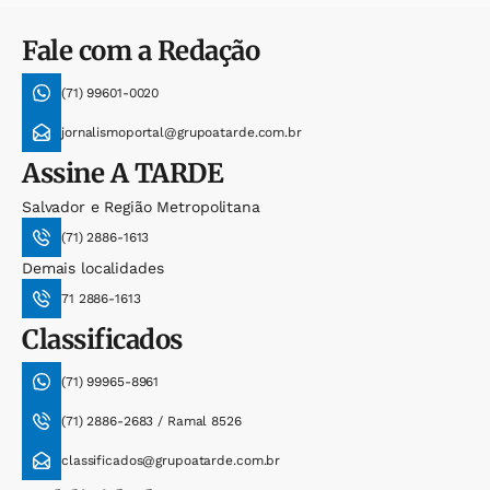
Fale com a Redação
(71) 99601-0020
jornalismoportal@grupoatarde.com.br
Assine
A TARDE
Salvador e Região Metropolitana
(71) 2886-1613
Demais localidades
71 2886-1613
Classificados
(71) 99965-8961
(71) 2886-2683 / Ramal 8526
classificados@grupoatarde.com.br