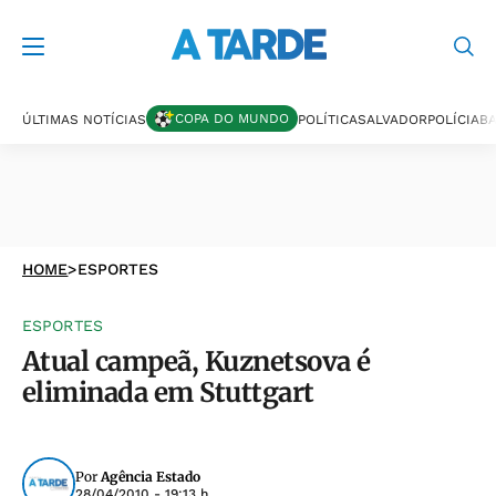
COPA DO MUNDO
ÚLTIMAS NOTÍCIAS
POLÍTICA
SALVADOR
POLÍCIA
BA
HOME
>
ESPORTES
ESPORTES
Atual campeã, Kuznetsova é
eliminada em Stuttgart
Por
Agência Estado
28/04/2010 - 19:13 h