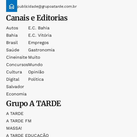
publicidade@grupoatarde.com.br
Canais e Editorias
Autos
E.c. Bahia
Bahia
E.c. Vitória
Brasil
Empregos
Saúde
Gastronomia
Cineinsite
Muito
Concursos
Mundo
Cultura
Opinião
Digital
Política
Salvador
Economia
Grupo
A TARDE
A TARDE
A TARDE FM
MASSA!
A TARDE EDUCAÇÃO