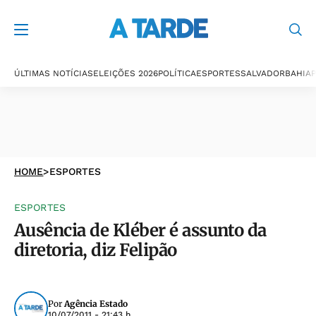
ÚLTIMAS NOTÍCIAS
ELEIÇÕES 2026
POLÍTICA
ESPORTES
SALVADOR
BAHIA
P
HOME
>
ESPORTES
ESPORTES
Ausência de Kléber é assunto da
diretoria, diz Felipão
Por
Agência Estado
10/07/2011 - 21:43 h