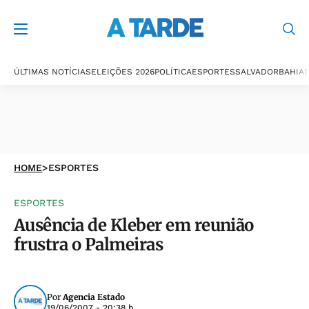
ÚLTIMAS NOTÍCIAS
ELEIÇÕES 2026
POLÍTICA
ESPORTES
SALVADOR
BAHIA
P
HOME
>
ESPORTES
ESPORTES
Ausência de Kleber em reunião
frustra o Palmeiras
Por
Agencia Estado
19/06/2007 - 20:38 h