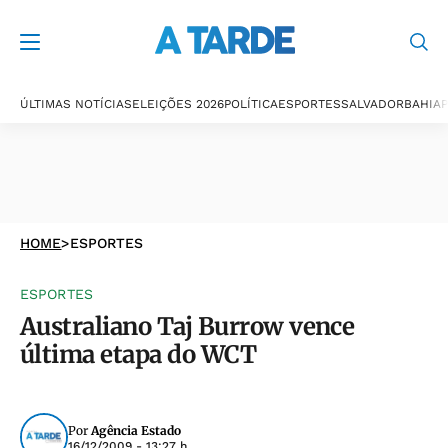
ÚLTIMAS NOTÍCIAS
ELEIÇÕES 2026
POLÍTICA
ESPORTES
SALVADOR
BAHIA
P
HOME
>
ESPORTES
ESPORTES
Australiano Taj Burrow vence
última etapa do WCT
Por
Agência Estado
16/12/2009 - 13:27 h