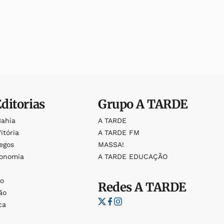
Editorias
Grupo
A TARDE
Bahia
A TARDE
itória
A TARDE FM
egos
MASSA!
ronomia
A TARDE EDUCAÇÃO
o
o
Redes
A TARDE
ão
ca