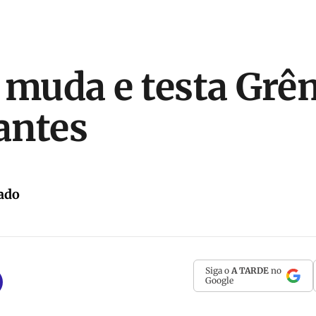
 muda e testa Gr
lantes
ado
Siga o
A TARDE
no
Google