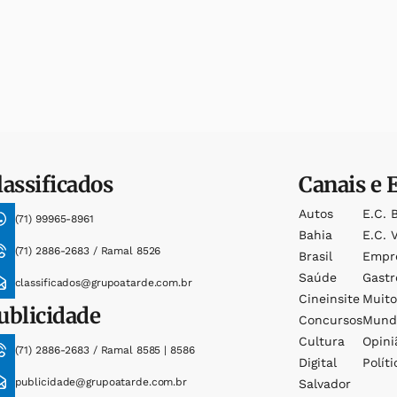
lassificados
Canais e 
Autos
E.c. 
(71) 99965-8961
Bahia
E.c. V
(71) 2886-2683 / Ramal 8526
Brasil
Empr
Saúde
Gast
classificados@grupoatarde.com.br
Cineinsite
Muit
ublicidade
Concursos
Mund
Cultura
Opini
(71) 2886-2683 / Ramal 8585 | 8586
Digital
Políti
publicidade@grupoatarde.com.br
Salvador