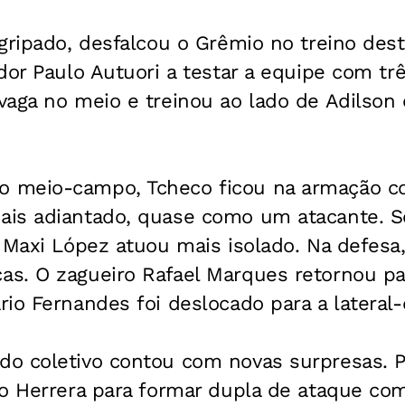
gripado, desfalcou o Grêmio no treino desta
dor Paulo Autuori a testar a equipe com trê
aga no meio e treinou ao lado de Adilson 
 meio-campo, Tcheco ficou na armação c
is adiantado, quase como um atacante. 
o Maxi López atuou mais isolado. Na defes
s. O zagueiro Rafael Marques retornou pa
io Fernandes foi deslocado para a lateral-d
o coletivo contou com novas surpresas. P
no Herrera para formar dupla de ataque co