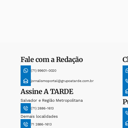
Fale com a Redação
C
(71) 99601-0020
jornalismoportal@grupoatarde.com.br
Assine
A TARDE
P
Salvador e Região Metropolitana
(71) 2886-1613
Demais localidades
71 2886-1613