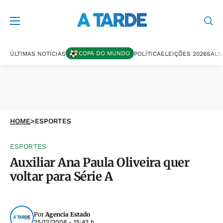
COPA DO MUNDO
ÚLTIMAS NOTÍCIAS
POLÍTICA
ELEIÇÕES 2026
SALV
HOME
>
ESPORTES
ESPORTES
Auxiliar Ana Paula Oliveira quer
voltar para Série A
Por
Agencia Estado
25/12/2008 - 15:42 h