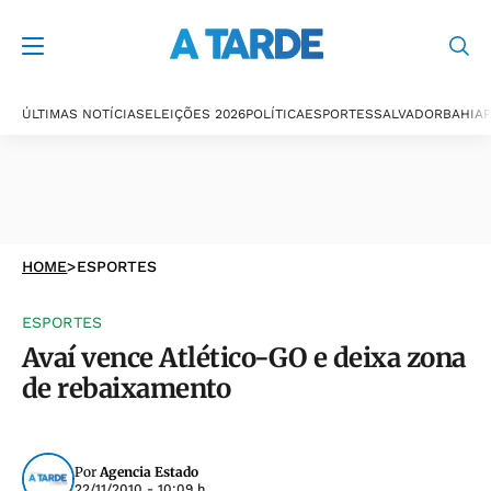
ÚLTIMAS NOTÍCIAS
ELEIÇÕES 2026
POLÍTICA
ESPORTES
SALVADOR
BAHIA
P
HOME
>
ESPORTES
ESPORTES
Avaí vence Atlético-GO e deixa zona
de rebaixamento
Por
Agencia Estado
22/11/2010 - 10:09 h