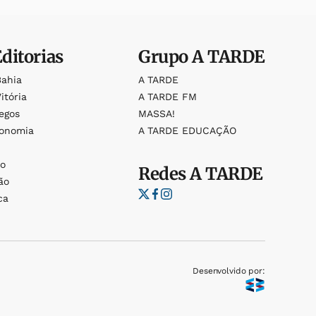
Editorias
Grupo
A TARDE
Bahia
A TARDE
itória
A TARDE FM
egos
MASSA!
ronomia
A TARDE EDUCAÇÃO
o
o
Redes
A TARDE
ão
ca
Desenvolvido por: