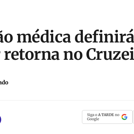
ão médica definirá
retorna no Cruze
ado
Siga o
A TARDE
no
Google