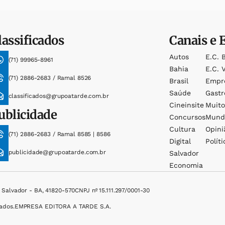
lassificados
Canais e 
Autos
E.c. 
(71) 99965-8961
Bahia
E.c. V
(71) 2886-2683 / Ramal 8526
Brasil
Empr
Saúde
Gast
classificados@grupoatarde.com.br
Cineinsite
Muit
ublicidade
Concursos
Mund
Cultura
Opini
(71) 2886-2683 / Ramal 8585 | 8586
Digital
Políti
publicidade@grupoatarde.com.br
Salvador
Economia
, Salvador - BA, 41820-570
CNPJ nº 15.111.297/0001-30
ados.
EMPRESA EDITORA A TARDE S.A.