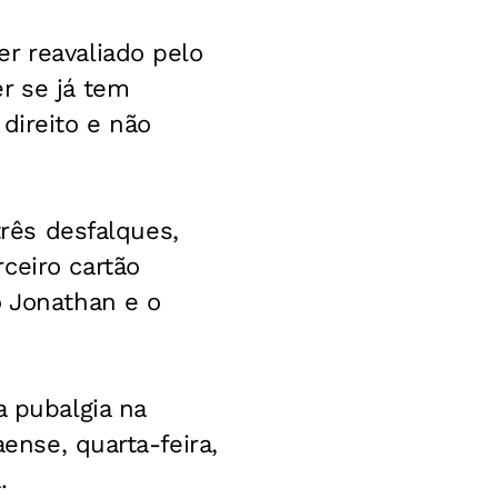
r reavaliado pelo
r se já tem
direito e não
três desfalques,
ceiro cartão
o Jonathan e o
a pubalgia na
aense, quarta-feira,
.