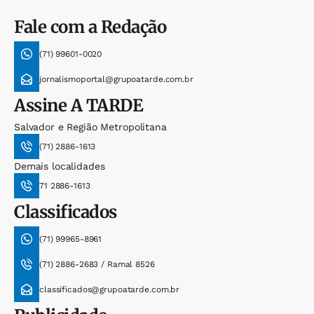
Fale com a Redação
(71) 99601-0020
jornalismoportal@grupoatarde.com.br
Assine
A TARDE
Salvador e Região Metropolitana
(71) 2886-1613
Demais localidades
71 2886-1613
Classificados
(71) 99965-8961
(71) 2886-2683 / Ramal 8526
classificados@grupoatarde.com.br