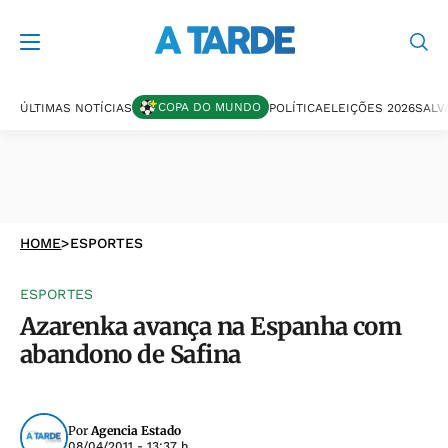
COPA DO MUNDO
ÚLTIMAS NOTÍCIAS
POLÍTICA
ELEIÇÕES 2026
SALV
HOME
>
ESPORTES
ESPORTES
Azarenka avança na Espanha com
abandono de Safina
Por
Agencia Estado
08/04/2011 - 13:37 h