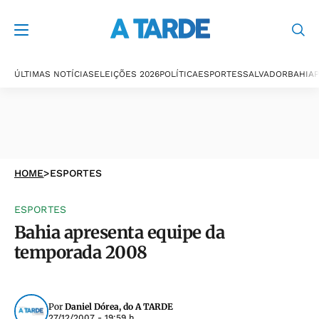
ÚLTIMAS NOTÍCIAS
ELEIÇÕES 2026
POLÍTICA
ESPORTES
SALVADOR
BAHIA
P
HOME
>
ESPORTES
ESPORTES
Bahia apresenta equipe da
temporada 2008
Por
Daniel Dórea, do A TARDE
27/12/2007 - 19:59 h