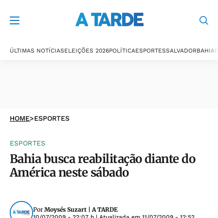
ÚLTIMAS NOTÍCIAS
ELEIÇÕES 2026
POLÍTICA
ESPORTES
SALVADOR
BAHIA
P
HOME
>
ESPORTES
ESPORTES
Bahia busca reabilitação diante do
América neste sábado
Por
Moysés Suzart | A TARDE
10/07/2009 - 22:07 h
| Atualizada em
11/07/2009 - 12:52