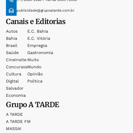
publicidade@grupoatarde.com.br
Canais e Editorias
Autos
E.c. Bahia
Bahia
E.c. Vitória
Brasil
Empregos
Saúde
Gastronomia
Cineinsite
Muito
Concursos
Mundo
Cultura
Opinião
Digital
Política
Salvador
Economia
Grupo
A TARDE
A TARDE
A TARDE FM
MASSA!