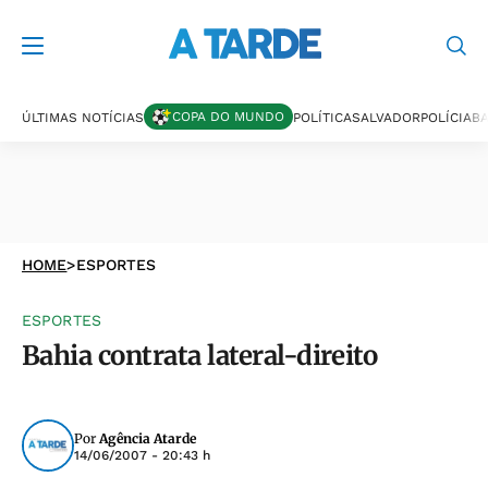
COPA DO MUNDO
ÚLTIMAS NOTÍCIAS
POLÍTICA
SALVADOR
POLÍCIA
BA
HOME
>
ESPORTES
ESPORTES
Bahia contrata lateral-direito
Por
Agência Atarde
14/06/2007 - 20:43 h