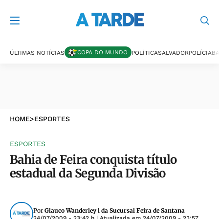
COPA DO MUNDO
ÚLTIMAS NOTÍCIAS
POLÍTICA
SALVADOR
POLÍCIA
BA
HOME
>
ESPORTES
ESPORTES
Bahia de Feira conquista título
estadual da Segunda Divisão
Por
Glauco Wanderley l da Sucursal Feira de Santana
24/07/2009 - 23:42 h
| Atualizada em
24/07/2009 - 23:57