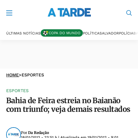
COPA DO MUNDO
ÚLTIMAS NOTÍCIAS
POLÍTICA
SALVADOR
POLÍCIA
BA
HOME
>
ESPORTES
ESPORTES
Bahia de Feira estreia no Baianão
com triunfo; veja demais resultados
Por
Da Redação
18/01/2012 - 23:51 h
| Atualizada em
19/01/2012 - 9:01