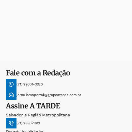
Fale com a Redação
(71) 99601-0020
jornalismoportal@grupoatarde.com.br
Assine
A TARDE
Salvador e Região Metropolitana
(71) 2886-1613
Demais localidades