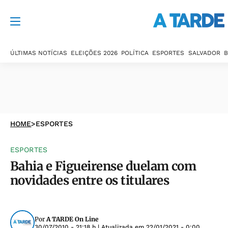
ÚLTIMAS NOTÍCIAS
ELEIÇÕES 2026
POLÍTICA
ESPORTES
SALVADOR
B
HOME
>
ESPORTES
ESPORTES
Bahia e Figueirense duelam com
novidades entre os titulares
Por
A TARDE On Line
30/07/2010 - 21:18 h
| Atualizada em
22/01/2021 - 0:00