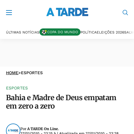
COPA DO MUNDO
ÚLTIMAS NOTÍCIAS
POLÍTICA
ELEIÇÕES 2026
SALV
HOME
>
ESPORTES
ESPORTES
Bahia e Madre de Deus empatam
em zero a zero
Por
A TARDE On Line.
27/01/2010 - 23:15 h
| Atualizada em
27/01/2010 - 23:28