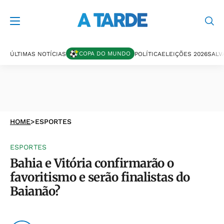
COPA DO MUNDO
ÚLTIMAS NOTÍCIAS
POLÍTICA
ELEIÇÕES 2026
SALV
HOME
>
ESPORTES
ESPORTES
Bahia e Vitória confirmarão o
favoritismo e serão finalistas do
Baianão?