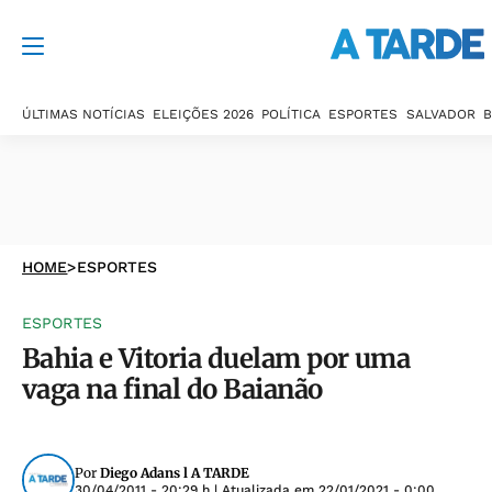
ÚLTIMAS NOTÍCIAS
ELEIÇÕES 2026
POLÍTICA
ESPORTES
SALVADOR
B
HOME
>
ESPORTES
ESPORTES
Bahia e Vitoria duelam por uma
vaga na final do Baianão
Por
Diego Adans l A TARDE
30/04/2011 - 20:29 h
| Atualizada em
22/01/2021 - 0:00