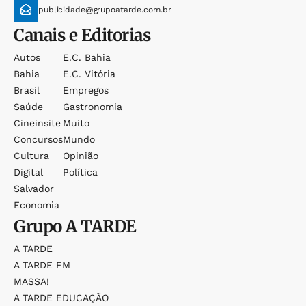
publicidade@grupoatarde.com.br
Canais e Editorias
Autos
E.c. Bahia
Bahia
E.c. Vitória
Brasil
Empregos
Saúde
Gastronomia
Cineinsite
Muito
Concursos
Mundo
Cultura
Opinião
Digital
Política
Salvador
Economia
Grupo
A TARDE
A TARDE
A TARDE FM
MASSA!
A TARDE EDUCAÇÃO