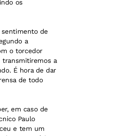
 indo os
o sentimento de
Segundo a
om o torcedor
m transmitiremos a
do. É hora de dar
prensa de todo
per, em caso de
cnico Paulo
enceu e tem um