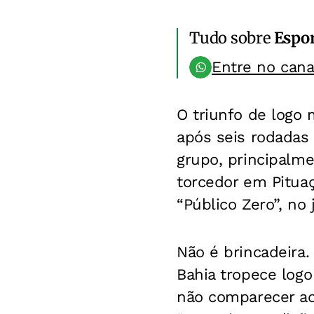
Tudo sobre
Espo
Entre no can
O triunfo de logo 
após seis rodadas 
grupo, principalm
torcedor em Pituaç
“Público Zero”, no 
Não é brincadeira
Bahia tropece logo
não comparecer ao