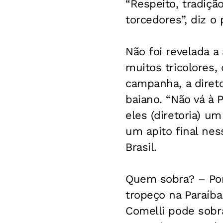
“Respeito, tradiçã
torcedores”, diz o 
Não foi revelada a
muitos tricolores,
campanha, a diret
baiano. “Não vá à 
eles (diretoria) 
um apito final nes
Brasil.
Quem sobra?
– Por
tropeço na Paraíb
Comelli pode sobra