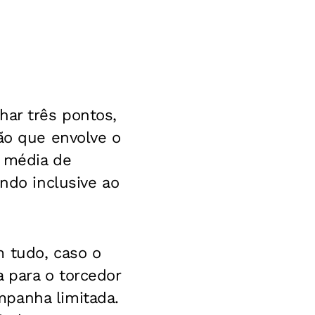
har três pontos,
ão que envolve o
a média de
ando inclusive ao
m tudo, caso o
 para o torcedor
mpanha limitada.