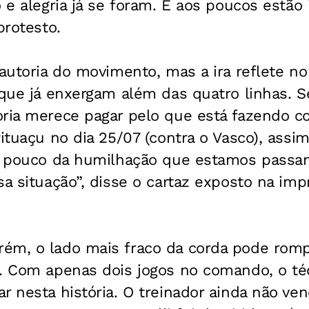
o e alegria já se foram. E aos poucos estão
protesto.
 autoria do movimento, mas a ira reflete n
 que já enxergam além das quatro linhas. 
oria merece pagar pelo que está fazendo c
Pituaçu no dia 25/07 (contra o Vasco), assi
um pouco da humilhação que estamos passan
sa situação”, disse o cartaz exposto na im
ém, o lado mais fraco da corda pode rom
a. Com apenas dois jogos no comando, o té
r nesta história. O treinador ainda não v