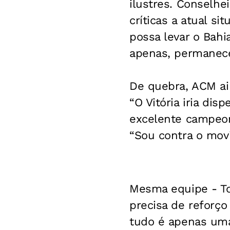
ilustres. Conselh
críticas a atual s
possa levar o Bahia
apenas, permanecer
De quebra, ACM ai
“O Vitória iria di
excelente campeon
“Sou contra o movi
Mesma equipe
- T
precisa de reforç
tudo é apenas um