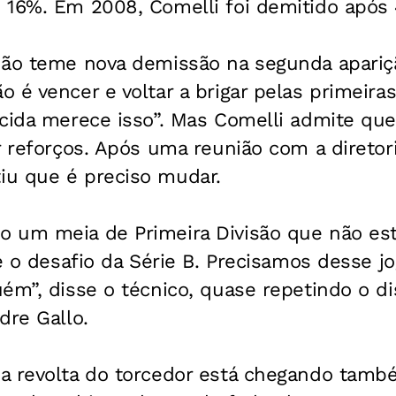
16%. Em 2008, Comelli foi demitido após 4
não teme nova demissão na segunda apariç
 é vencer e voltar a brigar pelas primeiras
cida merece isso”. Mas Comelli admite que
r reforços. Após uma reunião com a diretori
u que é preciso mudar.
 um meia de Primeira Divisão que não es
te o desafio da Série B. Precisamos desse j
ém”, disse o técnico, quase repetindo o d
dre Gallo.
a revolta do torcedor está chegando tam