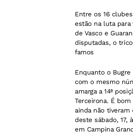
Entre os 16 clubes
estão na luta para
de Vasco e Guarani
disputadas, o tric
famos
Enquanto o Bugre e
com o mesmo númer
amarga a 14ª posiç
Terceirona. É bom
ainda não tiveram 
deste sábado, 17, 
em Campina Grande,