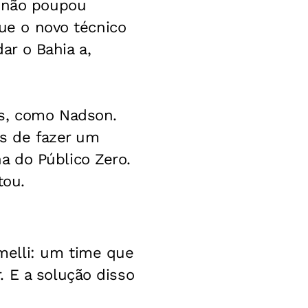
o não poupou
que o novo técnico
dar o Bahia a,
es, como Nadson.
es de fazer um
a do Público Zero.
tou.
melli: um time que
 E a solução disso