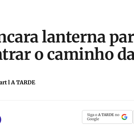
ncara lanterna pa
trar o caminho da
art l A TARDE
Siga o
A TARDE
no
Google