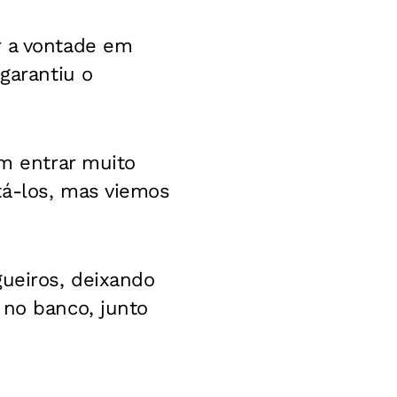
r a vontade em
garantiu o
em entrar muito
tá-los, mas viemos
gueiros, deixando
 no banco, junto