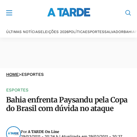
ÚLTIMAS NOTÍCIAS
ELEIÇÕES 2026
POLÍTICA
ESPORTES
SALVADOR
BAHIA
P
HOME
>
ESPORTES
ESPORTES
Bahia enfrenta Paysandu pela Copa
do Brasil com dúvida no ataque
Por
A TARDE On Line
29/03/2011 - 20:24 h
| Atualizada em
29/03/2011 - 20:37