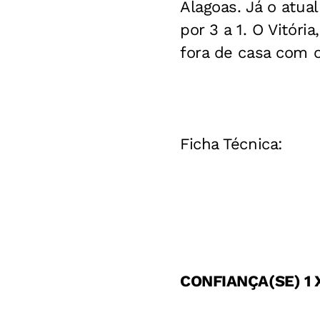
Alagoas. Já o atu
por 3 a 1. O Vitór
fora de casa com 
Ficha Técnica:
CONFIANÇA(SE) 1 