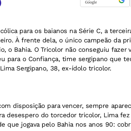
Google
ólica para os baianos na Série C, a terceir
iro. À frente dela, o único campeão da pr
io, o Bahia. O Tricolor não conseguiu fazer 
deu para o Confiança, time sergipano que 
Lima Sergipano, 38, ex-ídolo tricolor.
om disposição para vencer, sempre apare
a desespero do torcedor tricolor, Lima fez
de que jogava pelo Bahia nos anos 90: cob