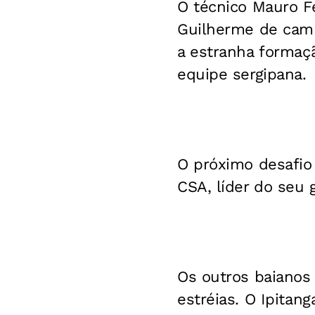
O técnico Mauro F
Guilherme de camp
a estranha formaç
equipe sergipana.
O próximo desafio d
CSA, líder do seu 
Os outros baiano
estréias. O Ipitan