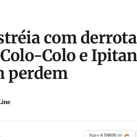
stréia com derrota
 Colo-Colo e Ipita
 perdem
Line
Siga o
A TARDE
no