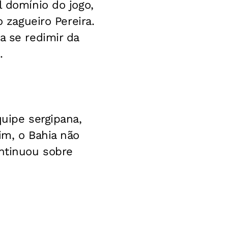
l domínio do jogo,
o zagueiro Pereira.
a se redimir da
.
quipe sergipana,
im, o Bahia não
ontinuou sobre