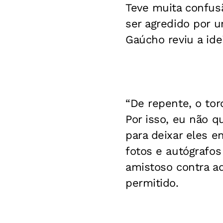
Teve muita confusã
ser agredido por u
Gaúcho reviu a ide
“De repente, o to
Por isso, eu não q
para deixar eles e
fotos e autógrafos
amistoso contra ad
permitido.