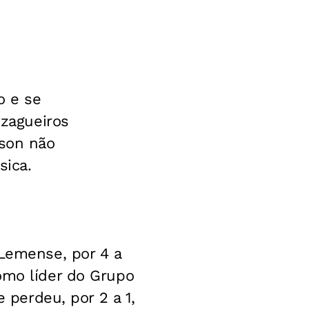
o e se
 zagueiros
lson não
sica.
 Lemense, por 4 a
omo líder do Grupo
e perdeu, por 2 a 1,