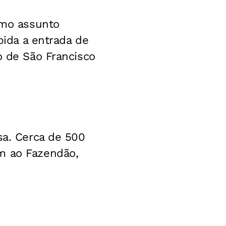
omo assunto
bida a entrada de
o de São Francisco
sa. Cerca de 500
m ao Fazendão,