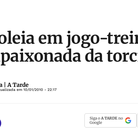
oleia em jogo-tre
apaixonada da torc
a | A Tarde
tualizada em
10/01/2010 - 22:17
Siga o
A TARDE
no
Google