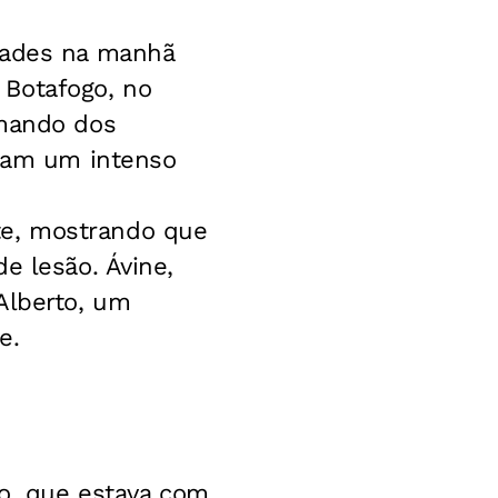
idades na manhã
o Botafogo, no
omando dos
aram um intenso
te, mostrando que
e lesão. Ávine,
Alberto, um
e.
go, que estava com