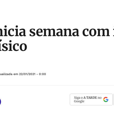
nicia semana com 
ísico
tualizada em
22/01/2021 - 0:00
Siga o
A TARDE
no
Google