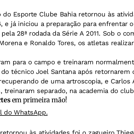
 do Esporte Clube Bahia retornou às ativ
4, e já iniciou a preparação para enfrentar 
 pela 28ª rodada da Série A 2011. Sob o c
Morena e Ronaldo Tores, os atletas realiz
.
oram para o campo e treinaram normalmen
 do técnico Joel Santana após retornarem d
recuperando de uma artroscopia, e Carlos 
, treinaram separado, na academia do club
rtes
em primeira mão!
al do WhatsApp.
retornou às atividades foi o zagueiro Thie