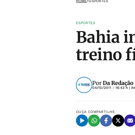
HOME
>
ESPORTES
ESPORTES
Bahia i
treino f
Por
Da Redação
04/10/2011 - 16:43 h
| A
OUÇA
COMPARTILHE