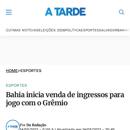
ÚLTIMAS NOTÍCIAS
ELEIÇÕES 2026
POLÍTICA
ESPORTES
SALVADOR
BAHIA
P
HOME
>
ESPORTES
ESPORTES
Bahia inicia venda de ingressos para
jogo com o Grêmio
Por
Da Redação
14/05/2012 - 0:00 h
| Atualizada em
14/05/2012 - 20:45