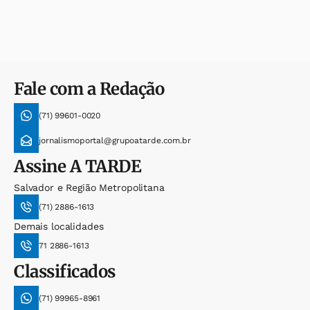
Fale com a Redação
(71) 99601-0020
jornalismoportal@grupoatarde.com.br
Assine
A TARDE
Salvador e Região Metropolitana
(71) 2886-1613
Demais localidades
71 2886-1613
Classificados
(71) 99965-8961