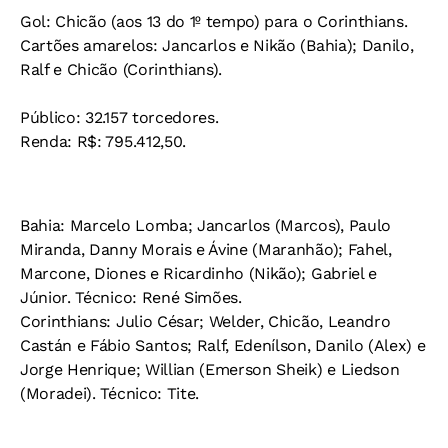
Gol:
Chicão (aos 13 do 1º tempo) para o Corinthians.
Cartões amarelos:
Jancarlos e Nikão (Bahia); Danilo,
Ralf e Chicão (Corinthians).
Público:
32.157 torcedores.
Renda:
R$: 795.412,50.
Bahia:
Marcelo Lomba; Jancarlos (Marcos), Paulo
Miranda, Danny Morais e Ávine (Maranhão); Fahel,
Marcone, Diones e Ricardinho (Nikão); Gabriel e
Júnior.
Técnico:
René Simões.
Corinthians:
Julio César; Welder, Chicão, Leandro
Castán e Fábio Santos; Ralf, Edenílson, Danilo (Alex) e
Jorge Henrique; Willian (Emerson Sheik) e Liedson
(Moradei).
Técnico:
Tite.