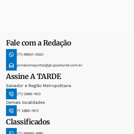
Fale com a Redação
(71) 99601-0020
jornalismoportal@grupoatarde.com.br
Assine
A TARDE
Salvador e Região Metropolitana
(71) 2886-1613
Demais localidades
71 2886-1613
Classificados
(71) 99965-8961