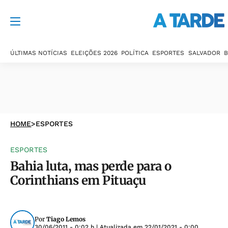
ÚLTIMAS NOTÍCIAS
ELEIÇÕES 2026
POLÍTICA
ESPORTES
SALVADOR
B
HOME
>
ESPORTES
ESPORTES
Bahia luta, mas perde para o
Corinthians em Pituaçu
Por
Tiago Lemos
30/06/2011 - 0:02 h
| Atualizada em
22/01/2021 - 0:00