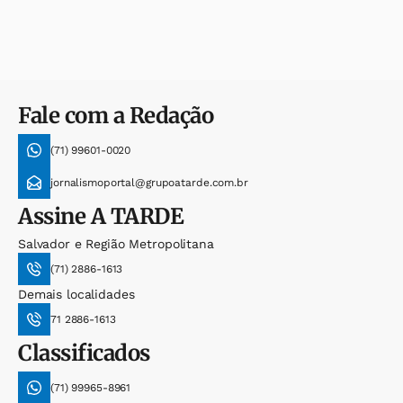
Fale com a Redação
(71) 99601-0020
jornalismoportal@grupoatarde.com.br
Assine
A TARDE
Salvador e Região Metropolitana
(71) 2886-1613
Demais localidades
71 2886-1613
Classificados
(71) 99965-8961