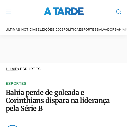
ÚLTIMAS NOTÍCIAS
ELEIÇÕES 2026
POLÍTICA
ESPORTES
SALVADOR
BAHIA
P
HOME
>
ESPORTES
ESPORTES
Bahia perde de goleada e
Corinthians dispara na liderança
pela Série B