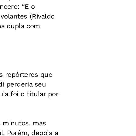
incero: “É o
volantes (Rivaldo
rma dupla com
os repórteres que
di perderia seu
ia foi o titular por
s minutos, mas
l. Porém, depois a