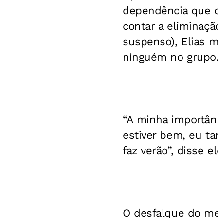
dependência que o
contar a eliminaçã
suspenso), Elias 
ninguém no grupo
“A minha importânc
estiver bem, eu t
faz verão”, disse e
O desfalque do mei