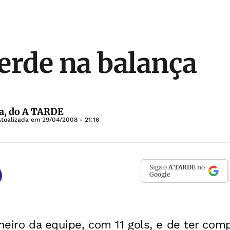
erde na balança
a, do A TARDE
Atualizada em
29/04/2008 - 21:16
Siga o
A TARDE
no
Google
lheiro da equipe, com 11 gols, e de ter com