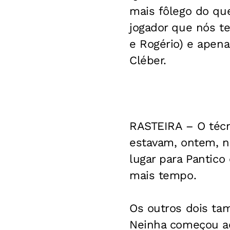
mais fôlego do que
jogador que nós t
e Rogério) e apen
Cléber.
RASTEIRA –
O técn
estavam, ontem, no
lugar para Pantico 
mais tempo.
Os outros dois ta
Neinha começou ao 