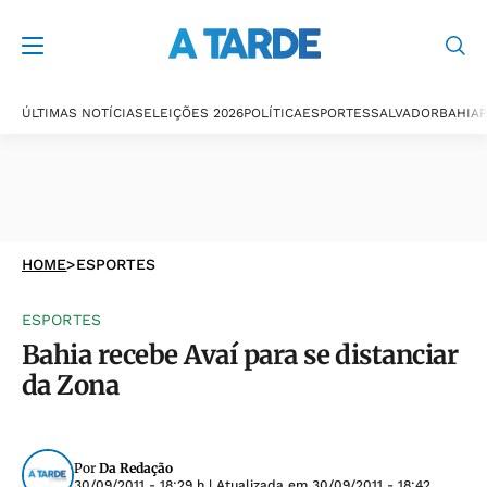
ÚLTIMAS NOTÍCIAS
ELEIÇÕES 2026
POLÍTICA
ESPORTES
SALVADOR
BAHIA
P
HOME
>
ESPORTES
ESPORTES
Bahia recebe Avaí para se distanciar
da Zona
Por
Da Redação
30/09/2011 - 18:29 h
| Atualizada em
30/09/2011 - 18:42