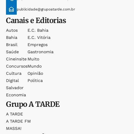
publicidade@grupoatarde.com.br
Canais e Editorias
Autos
E.c. Bahia
Bahia
E.c. Vitória
Brasil
Empregos
Saúde
Gastronomia
Cineinsite
Muito
Concursos
Mundo
Cultura
Opinião
Digital
Política
Salvador
Economia
Grupo
A TARDE
A TARDE
A TARDE FM
MASSA!