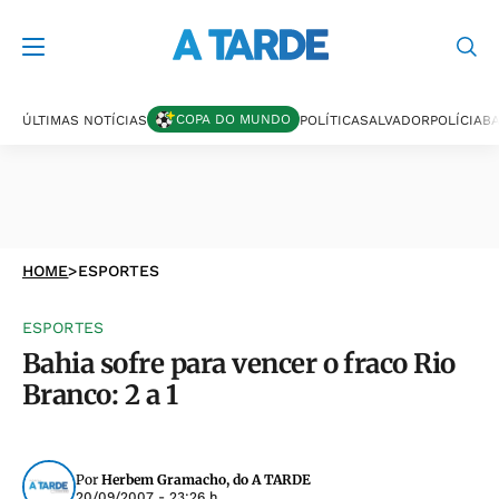
COPA DO MUNDO
ÚLTIMAS NOTÍCIAS
POLÍTICA
SALVADOR
POLÍCIA
BA
HOME
>
ESPORTES
ESPORTES
Bahia sofre para vencer o fraco Rio
Branco: 2 a 1
Por
Herbem Gramacho, do A TARDE
20/09/2007 - 23:26 h