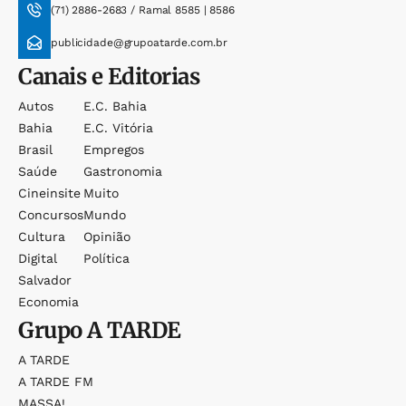
(71) 2886-2683 / Ramal 8585 | 8586
publicidade@grupoatarde.com.br
Canais e Editorias
Autos
E.c. Bahia
Bahia
E.c. Vitória
Brasil
Empregos
Saúde
Gastronomia
Cineinsite
Muito
Concursos
Mundo
Cultura
Opinião
Digital
Política
Salvador
Economia
Grupo
A TARDE
A TARDE
A TARDE FM
MASSA!