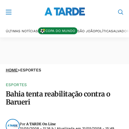
COPA DO MUNDO
ÚLTIMAS NOTÍCIAS
SÃO JOÃO
POLÍTICA
SALVADOR
HOME
>
ESPORTES
ESPORTES
Bahia tenta reabilitação contra o
Barueri
Por
A TARDE On Line
31/05/2008 - 11:16 h
| Atualizada em
31/05/2008 - 15:49