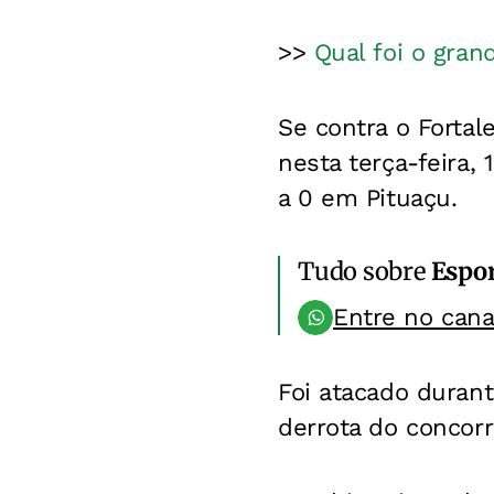
>>
Qual foi o gra
Se contra o Fortal
nesta terça-feira,
a 0 em Pituaçu.
Tudo sobre
Espo
Entre no can
Foi atacado duran
derrota do concorr