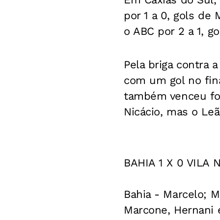
por 1 a 0, gols d
o ABC por 2 a 1, g
Pela briga contra 
com um gol no fin
também venceu foi 
Nicácio, mas o Leã
BAHIA 1 X 0 VILA 
Bahia - Marcelo; 
Marcone, Hernani e