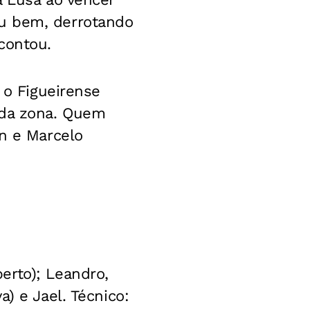
eu bem, derrotando
contou.
 o Figueirense
 da zona. Quem
on e Marcelo
erto); Leandro,
) e Jael. Técnico: