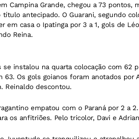
, em Campina Grande, chegou a 73 pontos, 
título antecipado. O Guarani, segundo co
r em casa o Ipatinga por 3 a 1, gols de Léo
ndo Reina.
s se instalou na quarta colocação com 62 p
m 63. Os gols goianos foram anotados por 
n. Reinaldo descontou.
ragantino empatou com o Paraná por 2 a 2
 os anfitriões. Pelo tricolor, Davi e Adria
o Juventude se tranquilizou e atrapalhou 