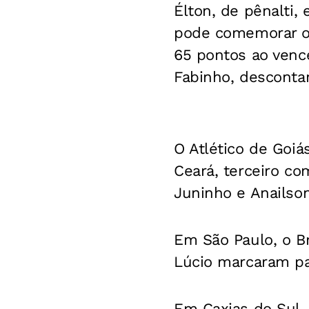
Élton, de pênalti
pode comemorar o 
65 pontos ao vence
Fabinho, desconta
O Atlético de Goiá
Ceará, terceiro co
Juninho e Anailso
Em São Paulo, o B
Lúcio marcaram para
Em Caxias do Sul, 