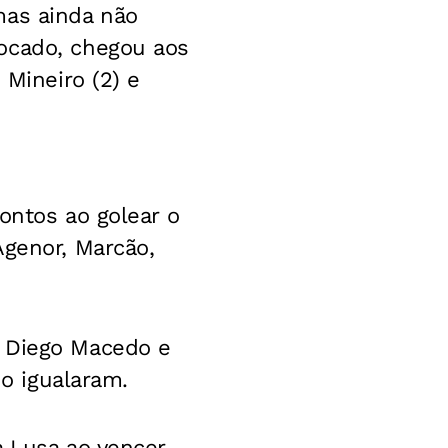
mas ainda não
locado, chegou aos
 Mineiro (2) e
ontos ao golear o
Agenor, Marcão,
. Diego Macedo e
no igualaram.
a Lusa ao vencer