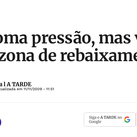
oma pressão, mas 
 zona de rebaixam
a l A TARDE
tualizada em
11/11/2009 - 11:51
Siga o
A TARDE
no
Google