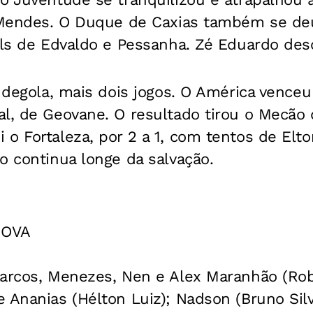
e Mendes. O Duque de Caxias também se d
ols de Edvaldo e Pessanha. Zé Eduardo des
a degola, mais dois jogos. O América venceu
al, de Geovane. O resultado tirou o Mecão
o Fortaleza, por 2 a 1, com tentos de Elt
o continua longe da salvação.
NOVA
Marcos, Menezes, Nen e Alex Maranhão (Rob
 Ananias (Hélton Luiz); Nadson (Bruno Silva