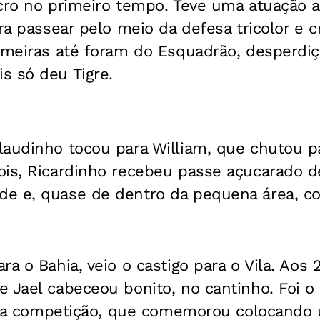
cro no primeiro tempo. Teve uma atuação a
ra passear pelo meio da defesa tricolor e c
rimeiras até foram do Esquadrão, desperdi
s só deu Tigre.
laudinho tocou para William, que chutou p
ois, Ricardinho recebeu passe açucarado d
e e, quase de dentro da pequena área, c
ra o Bahia, veio o castigo para o Vila. Aos
 Jael cabeceou bonito, no cantinho. Foi o
or na competição, que comemorou colocand