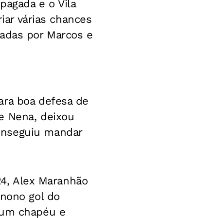
pagada e o Vila
riar várias chances
çadas por Marcos e
ara boa defesa de
e Nena, deixou
onseguiu mandar
 24, Alex Maranhão
 nono gol do
o um chapéu e