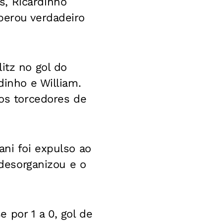
s, Ricardinho
perou verdadeiro
itz no gol do
dinho e William.
hos torcedores de
ani foi expulso ao
 desorganizou e o
 por 1 a 0, gol de