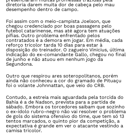
diretoria darem muita dor de cabeça pelo mau
desempenho dentro de campo.
Foi assim com o meio-campista Joelson, que
chegou credenciado por boas passagens pelo
futebol catarinense, mas até agora tem atuações
pífias. Outro problema enfrentado pelos
contratados é a demora em jogar. Em média, cada
reforço tricolor tarda 10 dias para estar à
disposição do treinador. O zagueiro Vinicius, última
indicação do ex-comandante Gallo, chegou no final
de junho e não atuou em nenhum jogo da
Segundona.
Outro que respirou ares soteropolitanos, porém
ainda não conheceu a cor do gramado de Pituaçu
foi o volante Johnnattan, que veio do CRB.
Contudo, a estreia mais aguardada pela torcida do
Bahia é a de Nadson, prevista para a partida de
sábado. Embora os torcedores saibam que sozinho
o ex-ídolo rubro-negro não vai resolver o problema
de gols do sistema ofensivo do time, que tem só 13
tentos marcados, o quinto pior da competição, a
expectativa é grande em ver o atacante vestindo a
camisa tricolor.