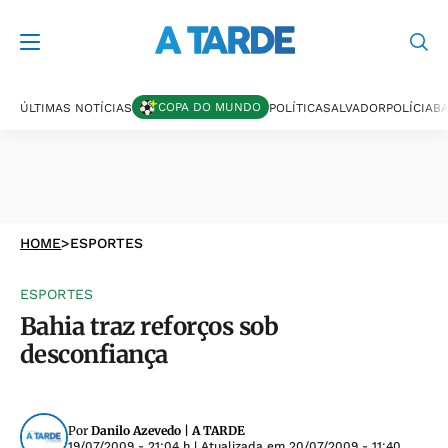
COPA DO MUNDO
ÚLTIMAS NOTÍCIAS
POLÍTICA
SALVADOR
POLÍCIA
BA
HOME
>
ESPORTES
ESPORTES
Bahia traz reforços sob
desconfiança
Por
Danilo Azevedo | A TARDE
19/07/2009 - 21:04 h
| Atualizada em
20/07/2009 - 11:40