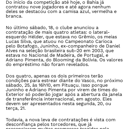
Do início da competição até hoje, o Bahia já
contratou nove jogadores e até agora nenhum
deles se destacou com a camisa azul, vermelha e
branca.
No último sábado, 18, o clube anunciou a
contratação de mais quatro atletas: o lateral-
esquerdo Hélder, que estava no Grêmio, os meias
Lucas Silva, que atuou no Campeonato Carioca
pelo Botafogo, Juninho, ex-companheiro de Daniel
Alves na seleção brasileira sub-20 em 2003, que
estava no Nacional de Madeira, de Portugal, e
Adriano Pimenta, do Blooming da Bolívia. Os valores
do empréstimo não foram revelados.
Dos quatro, apenas os dois primeiros terão
condições para estrear diante do Vasco, no próximo
sábado, 25, às 16h10, em Pituaçu. Isso porque
Juninho e Adriano Pimenta por virem de times do
Exterior só poderão jogar após a abertura da janela
de transferência internacional, em agosto. Eles
devem ser apresentados nesta segunda, 20, ou
terça, 21.
Todavia, a nova leva de contratações é vista com
desconfiança pelos torcedores, que já
presenciaram muitas promessas trazidas pela