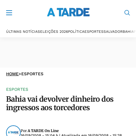
ÚLTIMAS NOTÍCIAS
ELEIÇÕES 2026
POLÍTICA
ESPORTES
SALVADOR
BAHIA
P
HOME
>
ESPORTES
ESPORTES
Bahia vai devolver dinheiro dos
ingressos aos torcedores
Por
A TARDE On Line
16/09/2008 - 15:04 h
| Atualizada em
16/09/2008 - 15:28