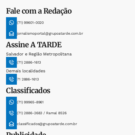
Fale com a Redação
(71) 99601-0020
jornalismoportal@grupoatarde.com.br
Assine
A TARDE
Salvador e Região Metropolitana
(71) 2886-1613
Demais localidades
71 2886-1613
Classificados
(71) 99965-8961
(71) 2886-2683 / Ramal 8526
classificados@grupoatarde.com.br