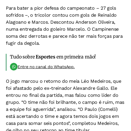
Para bater a pior defesa do campeonato – 27 gols
sofridos –, o tricolor contou com gols de Reinaldo
Alagoano e Marcos. Descontou Anderson Oliveira,
numa entregada do goleiro Marcelo. O Campinense
soma dez derrotas e parece não ter mais forças para
fugir da degola.
Tudo sobre
Esportes
em primeira mão!
Entre no canal do WhatsApp.
O jogo marcou o retorno do meia Léo Medeiros, que
foi afastado pelo ex-treinador Alexandre Gallo. Ele
entrou no final da partida, mas falou como líder do
grupo. “O time não foi brilhante, o campo é ruim, mas
a equipe foi aguerrida”, analisou. “O Paulo (Comelli)
está acertando o time e agora temos dois jogos em
casa para somar seis pontos”, completou Medeiros,
de olho no seu retorno ao time titular.