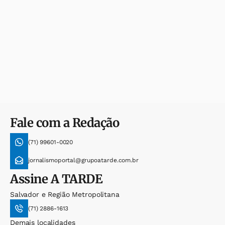
Fale com a Redação
(71) 99601-0020
jornalismoportal@grupoatarde.com.br
Assine
A TARDE
Salvador e Região Metropolitana
(71) 2886-1613
Demais localidades