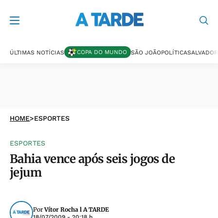
COPA DO MUNDO
ÚLTIMAS NOTÍCIAS
SÃO JOÃO
POLÍTICA
SALVADOR
HOME
>
ESPORTES
ESPORTES
Bahia vence após seis jogos de
jejum
Por
Vítor Rocha l A TARDE
18/07/2009 - 20:18 h