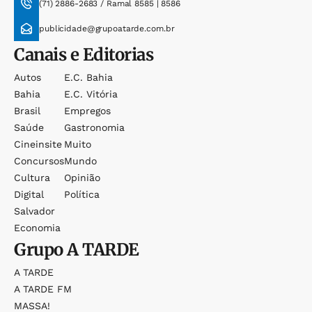
(71) 2886-2683 / Ramal 8585 | 8586
publicidade@grupoatarde.com.br
Canais e Editorias
Autos
E.c. Bahia
Bahia
E.c. Vitória
Brasil
Empregos
Saúde
Gastronomia
Cineinsite
Muito
Concursos
Mundo
Cultura
Opinião
Digital
Política
Salvador
Economia
Grupo
A TARDE
A TARDE
A TARDE FM
MASSA!