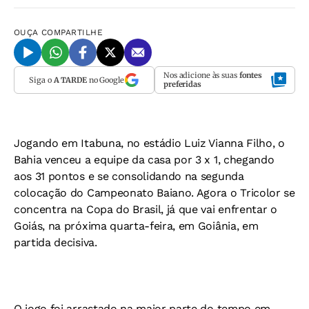
OUÇA
COMPARTILHE
Nos adicione às suas
fontes
Siga o
A TARDE
no Google
preferidas
Jogando em Itabuna, no estádio Luiz Vianna Filho, o
Bahia venceu a equipe da casa por 3 x 1, chegando
aos 31 pontos e se consolidando na segunda
colocação do Campeonato Baiano. Agora o Tricolor se
concentra na Copa do Brasil, já que vai enfrentar o
Goiás, na próxima quarta-feira, em Goiânia, em
partida decisiva.
O jogo foi arrastado na maior parte do tempo em