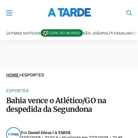
COPA DO MUNDO
ÚLTIMAS NOTÍCIAS
SÃO JOÃO
POLÍTICA
SALVADOR
HOME
>
ESPORTES
ESPORTES
Bahia vence o Atlético/GO na
despedida da Segundona
Por
Daniel Dórea l A TARDE
27/11/2009 - 22:02 h
| Atualizada em
27/11/2009 - 22:45