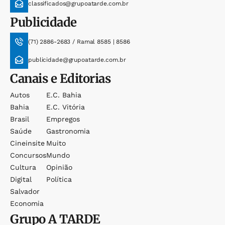
classificados@grupoatarde.com.br
Publicidade
(71) 2886-2683 / Ramal 8585 | 8586
publicidade@grupoatarde.com.br
Canais e Editorias
Autos
E.c. Bahia
Bahia
E.c. Vitória
Brasil
Empregos
Saúde
Gastronomia
Cineinsite
Muito
Concursos
Mundo
Cultura
Opinião
Digital
Política
Salvador
Economia
Grupo
A TARDE