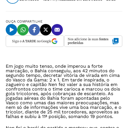
OUÇA
COMPARTILHE
Nos adicione às suas
fontes
Siga o
A TARDE
no Google
preferidas
Em jogo muito tenso, onde imperou a forte
marcação, o Bahia conseguiu, aos 42 minutos do
segundo tempo, decretar vitória de virada em cima
do Vasco da Gama: 2 x 1. Em tarde inspirada, o
zagueiro e capitão Nen fez valer a sua história em
confrontos contra o time carioca e marcou os dois
gols tricolores, após cobranças de escanteio. As
jogadas aéreas do Bahia foram apontadas pelo
Vasco como umas das maiores preocupações, mas
nem só de informações vive uma boa marcação, e o
tricolor, diante de 25 mil torcedores, aproveitos as
falhas e subiu à 11ª posição, somando 19 pontos.
Nen foi o herói da partida e mostrou que, contra o