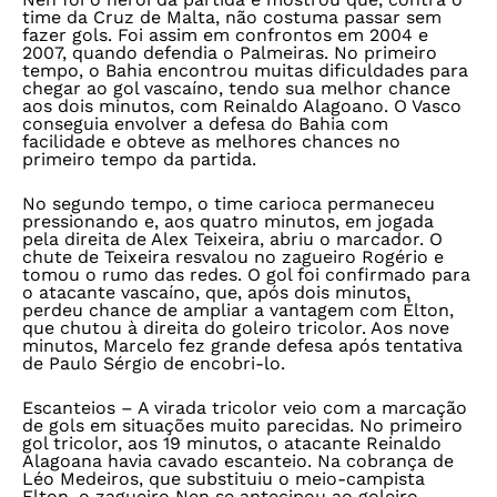
time da Cruz de Malta, não costuma passar sem
fazer gols. Foi assim em confrontos em 2004 e
2007, quando defendia o Palmeiras. No primeiro
tempo, o Bahia encontrou muitas dificuldades para
chegar ao gol vascaíno, tendo sua melhor chance
aos dois minutos, com Reinaldo Alagoano. O Vasco
conseguia envolver a defesa do Bahia com
facilidade e obteve as melhores chances no
primeiro tempo da partida.
No segundo tempo, o time carioca permaneceu
pressionando e, aos quatro minutos, em jogada
pela direita de Alex Teixeira, abriu o marcador. O
chute de Teixeira resvalou no zagueiro Rogério e
tomou o rumo das redes. O gol foi confirmado para
o atacante vascaíno, que, após dois minutos,
perdeu chance de ampliar a vantagem com Élton,
que chutou à direita do goleiro tricolor. Aos nove
minutos, Marcelo fez grande defesa após tentativa
de Paulo Sérgio de encobri-lo.
Escanteios –
A virada tricolor veio com a marcação
de gols em situações muito parecidas. No primeiro
gol tricolor, aos 19 minutos, o atacante Reinaldo
Alagoana havia cavado escanteio. Na cobrança de
Léo Medeiros, que substituiu o meio-campista
Elton, o zagueiro Nen se antecipou ao goleiro