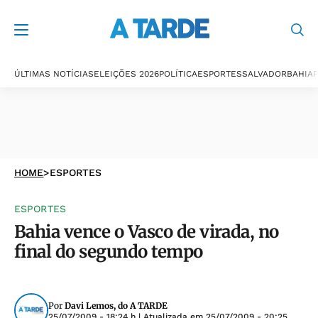
ÚLTIMAS NOTÍCIAS
ELEIÇÕES 2026
POLÍTICA
ESPORTES
SALVADOR
BAHIA
P
HOME
>
ESPORTES
ESPORTES
Bahia vence o Vasco de virada, no
final do segundo tempo
Por
Davi Lemos, do A TARDE
25/07/2009 - 18:24 h
| Atualizada em
25/07/2009 - 20:25