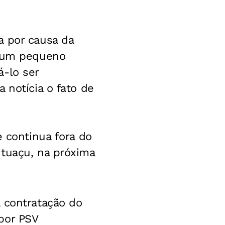
a por causa da
u um pequeno
á-lo ser
 notícia o fato de
e continua fora do
ituaçu, na próxima
a contratação do
por PSV