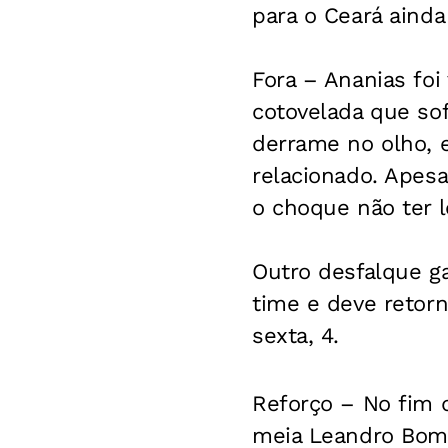
para o Ceará ainda
Fora –
Ananias foi
cotovelada que so
derrame no olho, 
relacionado. Apesa
o choque não ter l
Outro desfalque ga
time e deve retor
sexta, 4.
Reforço –
No fim 
meia Leandro Bomf