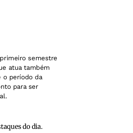
o primeiro semestre
que atua também
 o período da
nto para ser
al.
staques do dia.