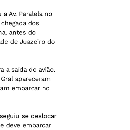
a Av. Paralela no
a chegada dos
na, antes do
dade de Juazeiro do
 a saída do avião.
o Gral apareceram
iram embarcar no
nseguiu se deslocar
, e deve embarcar