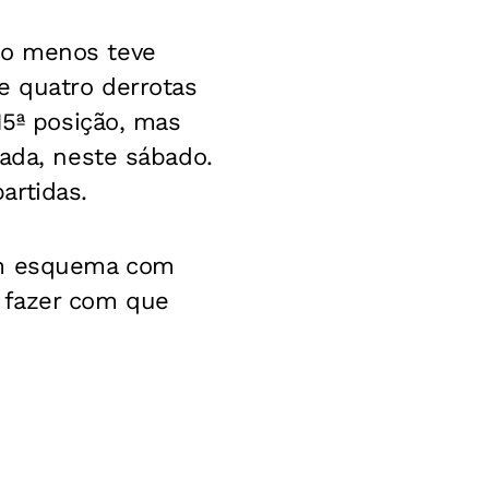
lo menos teve
e quatro derrotas
15ª posição, mas
dada, neste sábado.
artidas.
 um esquema com
 fazer com que