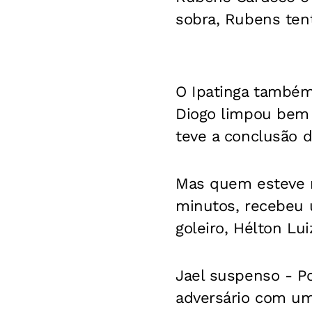
sobra, Rubens tent
O Ipatinga também
Diogo limpou bem 
teve a conclusão d
Mas quem esteve m
minutos, recebeu 
goleiro, Hélton Lu
Jael suspenso -
Po
adversário com um