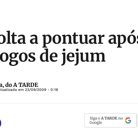
olta a pontuar apó
jogos de jejum
a, do A TARDE
Atualizada em
23/09/2009 - 0:18
Siga o
A TARDE
no
Google