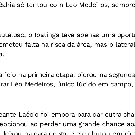
 Bahia só tentou com Léo Medeiros, sempre
uteloso, o Ipatinga teve apenas uma oport
meteu falta na risca da área, mas o latera
a.
a feio na primeira etapa, piorou na segund
rar Léo Medeiros, único lúcido em campo, 
eante Laécio foi embora para dar outra cha
epcionou ao perder uma grande chance ao
deixou na cara do gol e ele chutou em cim