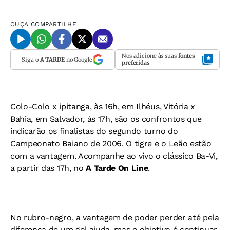
OUÇA
COMPARTILHE
Nos adicione às suas
fontes
Siga o
A TARDE
no Google
preferidas
Colo-Colo x ipitanga, às 16h, em Ilhéus, Vitória x
Bahia, em Salvador, às 17h, são os confrontos que
indicarão os finalistas do segundo turno do
Campeonato Baiano de 2006. O tigre e o Leão estão
com a vantagem. Acompanhe ao vivo o clássico Ba-Vi,
a partir das 17h, no
A Tarde On Line
.
No rubro-negro, a vantagem de poder perder até pela
diferença de um gol ajuda, mas o objetivo é continuar