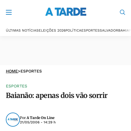
ÚLTIMAS NOTÍCIAS
ELEIÇÕES 2026
POLÍTICA
ESPORTES
SALVADOR
BAHIA
P
HOME
>
ESPORTES
ESPORTES
Baianão: apenas dois vão sorrir
Por
A Tarde On Line
21/05/2006 - 14:29 h