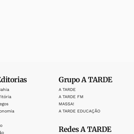
Editorias
Grupo
A TARDE
Bahia
A TARDE
itória
A TARDE FM
egos
MASSA!
ronomia
A TARDE EDUCAÇÃO
o
o
Redes
A TARDE
ão