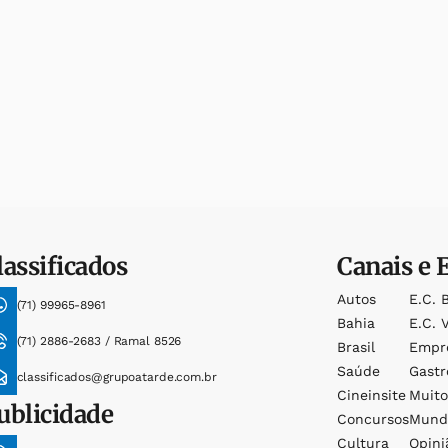
lassificados
Canais e 
Autos
E.c. 
(71) 99965-8961
Bahia
E.c. V
(71) 2886-2683 / Ramal 8526
Brasil
Empr
Saúde
Gast
classificados@grupoatarde.com.br
Cineinsite
Muit
ublicidade
Concursos
Mund
Cultura
Opini