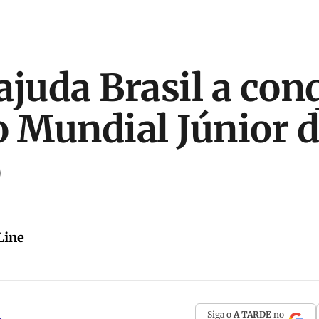
ajuda Brasil a con
o Mundial Júnior 
o
Line
Siga o
A TARDE
no