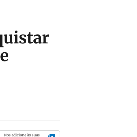
quistar
de
Nos adicione às suas