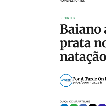
HOME
>
ESPORTES
ESPORTES
Baiano 
prata n
nataçã
Por
A Tarde On 
24/08/2006 - 21:22 h
OUÇA
COMPARTILHE