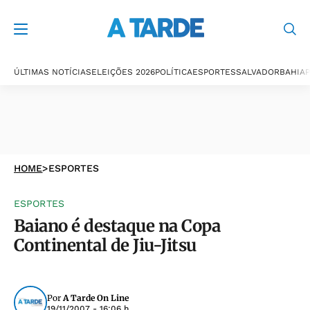
ÚLTIMAS NOTÍCIAS
ELEIÇÕES 2026
POLÍTICA
ESPORTES
SALVADOR
BAHIA
P
HOME
>
ESPORTES
ESPORTES
Baiano é destaque na Copa
Continental de Jiu-Jitsu
Por
A Tarde On Line
19/11/2007 - 16:06 h