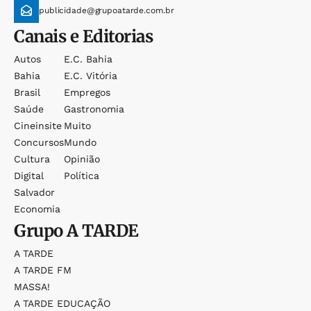
publicidade@grupoatarde.com.br
Canais e Editorias
Autos
E.c. Bahia
Bahia
E.c. Vitória
Brasil
Empregos
Saúde
Gastronomia
Cineinsite
Muito
Concursos
Mundo
Cultura
Opinião
Digital
Política
Salvador
Economia
Grupo
A TARDE
A TARDE
A TARDE FM
MASSA!
A TARDE EDUCAÇÃO