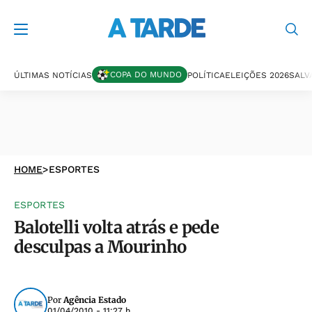
COPA DO MUNDO
ÚLTIMAS NOTÍCIAS
POLÍTICA
ELEIÇÕES 2026
SALV
HOME
>
ESPORTES
ESPORTES
Balotelli volta atrás e pede
desculpas a Mourinho
Por
Agência Estado
01/04/2010 - 11:27 h