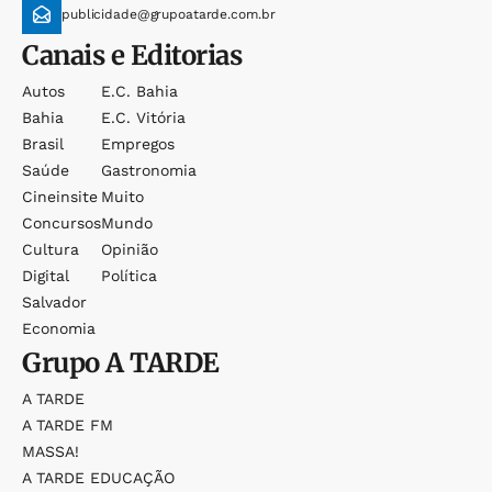
publicidade@grupoatarde.com.br
Canais e Editorias
Autos
E.c. Bahia
Bahia
E.c. Vitória
Brasil
Empregos
Saúde
Gastronomia
Cineinsite
Muito
Concursos
Mundo
Cultura
Opinião
Digital
Política
Salvador
Economia
Grupo
A TARDE
A TARDE
A TARDE FM
MASSA!
A TARDE EDUCAÇÃO