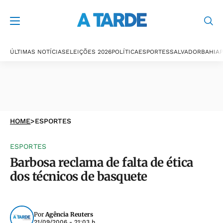
ÚLTIMAS NOTÍCIAS
ELEIÇÕES 2026
POLÍTICA
ESPORTES
SALVADOR
BAHIA
P
HOME
>
ESPORTES
ESPORTES
Barbosa reclama de falta de ética
dos técnicos de basquete
Por
Agência Reuters
21/09/2006 - 21:03 h