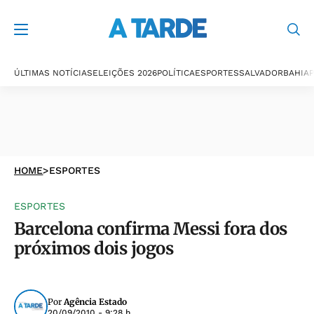
ÚLTIMAS NOTÍCIAS
ELEIÇÕES 2026
POLÍTICA
ESPORTES
SALVADOR
BAHIA
P
HOME
>
ESPORTES
ESPORTES
Barcelona confirma Messi fora dos
próximos dois jogos
Por
Agência Estado
20/09/2010 - 9:28 h