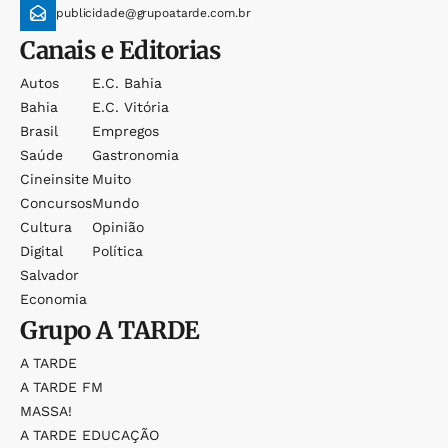
publicidade@grupoatarde.com.br
Canais e Editorias
Autos
E.c. Bahia
Bahia
E.c. Vitória
Brasil
Empregos
Saúde
Gastronomia
Cineinsite
Muito
Concursos
Mundo
Cultura
Opinião
Digital
Política
Salvador
Economia
Grupo
A TARDE
A TARDE
A TARDE FM
MASSA!
A TARDE EDUCAÇÃO